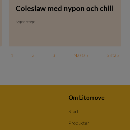
Coleslaw med nypon och chili
Nyponrecept
1
2
3
Nästa »
Sista »
Om Litomove
Start
Produkter