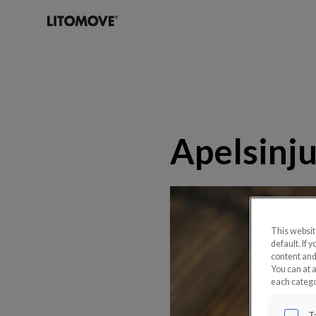
Apelsinj
This websit
default. If
content and
You can at 
each catego
T