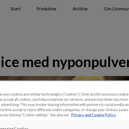
Start
Produkter
Artiklar
Om Litomov
uice med nyponpulve
e uses cookies and similar technologies (“cookies”). Only strictly necessary cookies
 you accept all cookies, you help us improve our services, and we may show you more
 advertising. This may involve sharing information with partners in social media an
any time accept or reject different cookie categories, or change your choices. Lear
ry by clicking “Cookie settings”. See also our
Privacy and Cookie Policy.
argeting Cookies