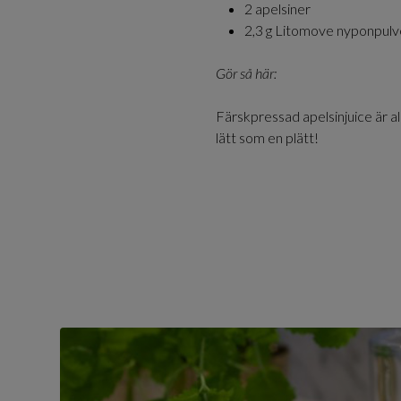
2 apelsiner
2,3 g Litomove nyponpulv
Gör så här:
Färskpressad apelsinjuice är a
lätt som en plätt!