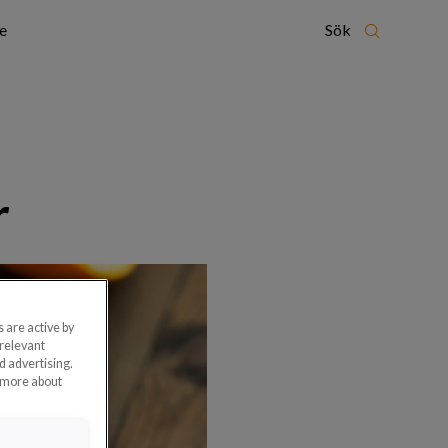
e
Sök
r
 are active by
 relevant
d advertising.
n more about