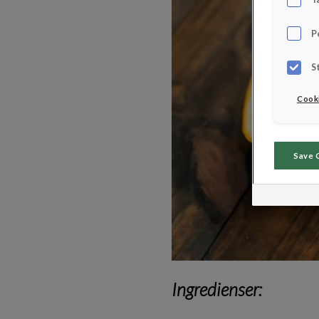
P
S
Cooki
Save 
Ingredienser: