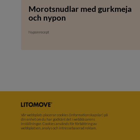
Morotsnudlar med gurkmeja
och nypon
Nyponrecept
Vår webbplats placerar cookies (informationskapslar) på
din enhet om du har godkänt det i webbläsarens
inställningar. Cookies används för förbättring av
webbplatsen, analys och intressebaserad reklam.